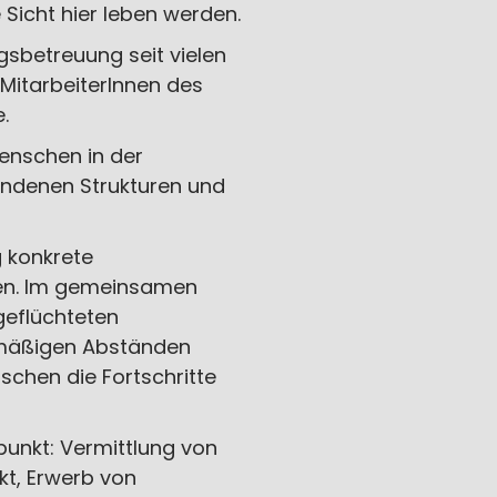
 Sicht hier leben werden.
sbetreuung seit vielen
 MitarbeiterInnen des
.
enschen in der
andenen Strukturen und
 konkrete
nen. Im gemeinsamen
geflüchteten
elmäßigen Abständen
chen die Fortschritte
punkt: Vermittlung von
t, Erwerb von